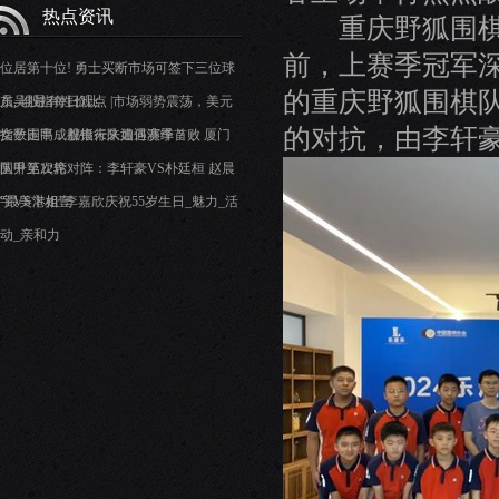
热点资讯
重庆野狐围棋队
前，上赛季冠军
位居第十位! 勇士买断市场可签下三位球
的重庆野狐围棋
员, 谁最有性价比
东吴股指每日观点 |市场弱势震荡，美元
的对抗，由李轩
指数走高，股指未来如何演绎？
女子围甲成都银行队遭遇赛季首败 厦门
队升至次席
围甲第12轮对阵：李轩豪VS朴廷桓 赵晨
宇VS卞相壹
“最美港姐”李嘉欣庆祝55岁生日_魅力_活
动_亲和力